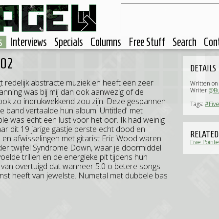
s
Interviews
Specials
Columns
Free Stuff
Search
Con
002
DETAILS
redelijk abstracte muziek en heeft een zeer
Written on
Writer
@Bu
anning was bij mij dan ook aanwezig of de
 ook zo indrukwekkend zou zijn. Deze gespannen
Tags:
#Five
 band vertaalde hun album 'Untitled' met
ble was echt een lust voor het oor. Ik had weinig
aar dit 19 jarige gastje perste echt dood en
RELATED
n en afwisselingen met gitarist Eric Wood waren
Five Pointe
er twijfel Syndrome Down, waar je doormiddel
elde trillen en de energieke pit tijdens hun
 van overtuigd dat wanneer 5.0 o betere songs
st heeft van jewelste. Numetal met dubbele bas