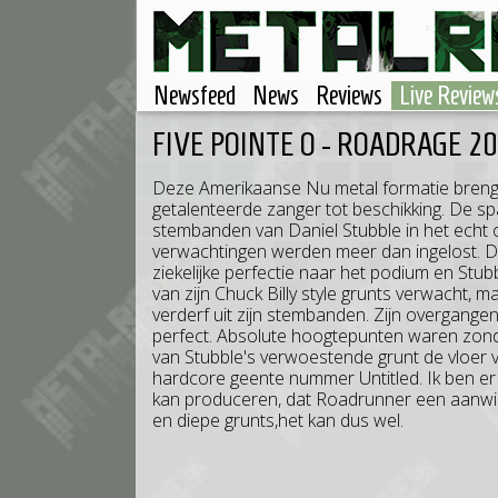
Newsfeed
News
Reviews
Live Review
FIVE POINTE O - ROADRAGE 2
Deze Amerikaanse Nu metal formatie brengt 
getalenteerde zanger tot beschikking. De sp
stembanden van Daniel Stubble in het echt
verwachtingen werden meer dan ingelost. De
ziekelijke perfectie naar het podium en Stub
van zijn Chuck Billy style grunts verwacht, m
verderf uit zijn stembanden. Zijn overgange
perfect. Absolute hoogtepunten waren zond
van Stubble's verwoestende grunt de vloer vo
hardcore geente nummer Untitled. Ik ben er
kan produceren, dat Roadrunner een aanwin
en diepe grunts,het kan dus wel.